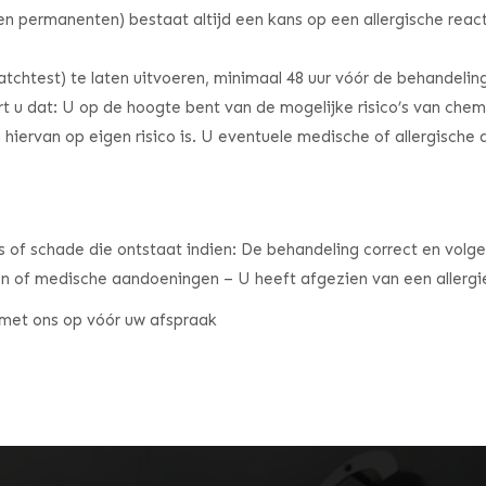
n permanenten) bestaat altijd een kans op een allergische react
atchtest) te laten uitvoeren, minimaal 48 uur vóór de behandelin
t u dat: U op de hoogte bent van de mogelijke risico’s van chem
n hiervan op eigen risico is. U eventuele medische of allergisch
ies of schade die ontstaat indien: De behandeling correct en volg
ën of medische aandoeningen – U heeft afgezien van een allergi
met ons op vóór uw afspraak